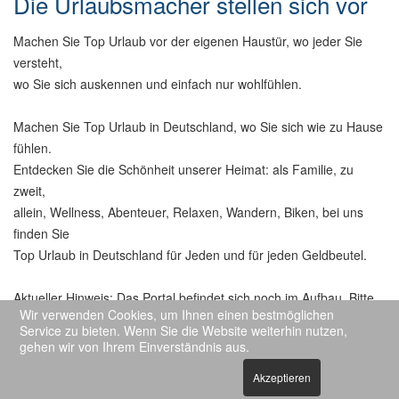
Die Urlaubsmacher stellen sich vor
Machen Sie Top Urlaub vor der eigenen Haustür, wo jeder Sie
versteht,
wo Sie sich auskennen und einfach nur wohlfühlen.
Machen Sie Top Urlaub in Deutschland, wo Sie sich wie zu Hause
fühlen.
Entdecken Sie die Schönheit unserer Heimat: als Familie, zu
zweit,
allein, Wellness, Abenteuer, Relaxen, Wandern, Biken, bei uns
finden Sie
Top Urlaub in Deutschland für Jeden und für jeden Geldbeutel.
Aktueller Hinweis: Das Portal befindet sich noch im Aufbau. Bitte
Wir verwenden Cookies, um Ihnen einen bestmöglichen
haben Sie Verständnis dafür, dass Sie an wenigen Stellen noch
Service zu bieten. Wenn Sie die Website weiterhin nutzen,
keine Unterkunft bzw. einen Beschreibungstext vorfinden.
gehen wir von Ihrem Einverständnis aus.
Akzeptieren
© 2020 DIE URLAUBSMACHER